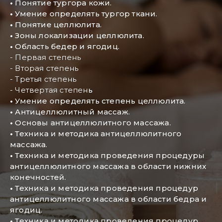
•
Понятие тургора кожи.
•
Умение определять тургор ткани.
•
Понятие целлюлита.
•
Зоны локализации целлюлита.
•
Область бедер и ягодиц.
- Первая степень
- Вторая степень
- Третья степень
- Четвертая степен
ь
•
Умение определять степень целлюлита.
•
Антицеллюлитный массаж.
•
Основы антицеллюлитного массажа.
•
Техника и методика антицеллюлитного
массажа.
•
Техника и методика проведения процедуры
антицеллюлитного массажа в области нижних
конечностей.
•
Техника и методика проведения процедур
антицеллюлитного массажа в области бедра и
ягодиц.
•
Техника и методика проведения процедур