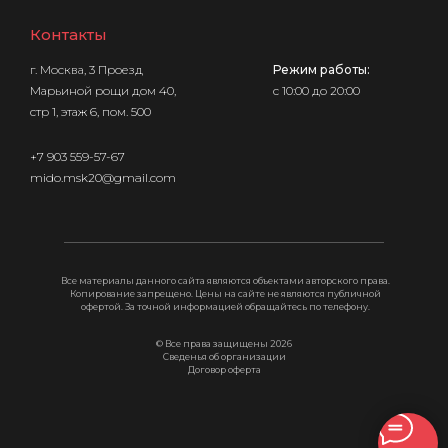
Контакты
г. Москва,
3 Проезд
Режим работы:
Марьиной рощи дом 40,
с 10:00 до 20:00
стр 1, этаж 6, пом. 500
+7 903 559-57-67
mido.msk20@gmail.com
Все материалы данного сайта являются объектами авторского права.
Копирование запрещено. Цены на сайте не являются публичной
офертой. За точной информацией обращайтесь по телефону.
© Все права защищены 2026
Сведенья об организации
Договор оферта