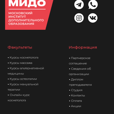
Факультеты
Информация
•
Курсы косметолога
•
Партнерское
•
Курсы массажа
соглашение
•
Курсы а
льтернативной
•
Сведения об
медицины
организации
•
Курсы
остеопатии
•
Диплом
•
Курсы мануальной
преподавателя
терапии
•
Студия
•
Онлайн курс
•
Контакты
косметолога
•
Оплата
•
А
кции